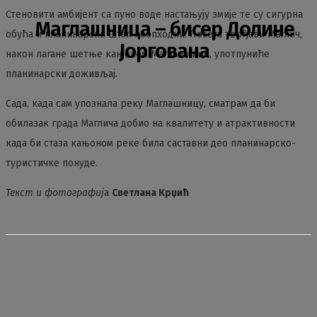
Стеновити амбијент са пуно воде настањују змије те су сигурна
Маглашница – бисер Долине
обућа и планинарски штап неопходни. Посета тврђави Маглич,
Јоргована
након лагане шетње кањоном Маглашнице, употпуниће
планинарски доживљај.
Сада, када сам упознала реку Маглашницу, сматрам да би
обилазак града Маглича добио на квалитету и атрактивности
када би стаза кањоном реке била саставни део планинарско-
туристичке понуде.
Текст и фотографиј
а
Светлана Крџић