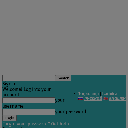
Sign in
Welcome! Log into your
Ћирилица
|
Latinica
account
РУССКИЙ
ENGLISH
your
username
your password
Forgot your password? Get help