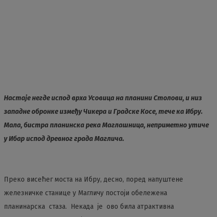
Настаје негде испод врха Усовица на планини Столови, и низ
западне обронке између Чикера и Градске Косе, тече ка Ибру.
Мала, бистра планинска река Маглашница, неприметно утиче
у Ибар испод древног града Маглича.
Преко висећег моста на Ибру, десно, поред напуштене
железничке станице у Магличу постоји обележена
планинарска стаза. Некада је ово била атрактивна