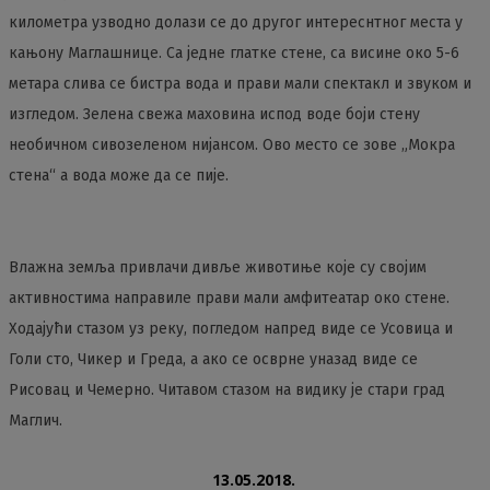
километра узводно долази се до другог интереснтног места у
кањону Маглашнице. Са једне глатке стене, са висине око 5-6
метара слива се бистра вода и прави мали спектакл и звуком и
изгледом. Зелена свежа маховина испод воде боји стену
необичном сивозеленом нијансом. Ово место се зове „Мокра
стена“ а вода може да се пије.
Влажна земља привлачи дивље животиње које су својим
активностима направиле прави мали амфитеатар око стене.
Ходајући стазом уз реку, погледом напред виде се Усовица и
Голи сто, Чикер и Греда, а ако се осврне уназад виде се
Рисовац и Чемерно. Читавом стазом на видику је стари град
Маглич.
13.05.2018.