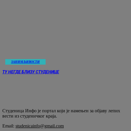
ЗАНИМЉИВОСТИ
ТУ НЕГДЕ БЛИЗУ СТУДЕНИЦЕ
Студеница Инфо је портал који је намењен за објaву лепих
вести из студеничког краја.
Email:
studenicainfo@gmail.com