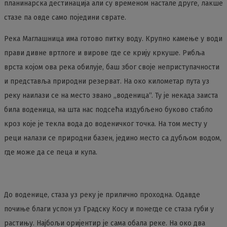
планинарска дестинација али су временом настале друге, лакше
стазе па овде само поједини сврате.
Река Маглашница има готово питку воду. Крупно камење у води
прави дивне вртлоге и вирове где се крију кркуше. Рибља
врста којом ова река обилује, баш због своје неприступачности
и представља природни резерват. На око километар пута уз
реку наилази се на место звано „воденица“. Ту је некада заиста
била воденица, на шта нас подсећа издубљено буково стабло
кроз које је текла вода до воденичког точка. На том месту у
реци налази се природни базен, једино место са дубљом водом,
где може да се пеца и купа.
До воденице, стаза уз реку је прилично проходна. Одавде
почиње благи успон уз Градску Косу и понегде се стаза губи у
растињу. Најбољи оријентир је сама обала реке. На око два