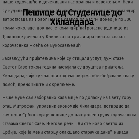
наше ходочашће и дочекивали нас храном и освежењем. Неки
Пешице од Студенице до
су нудили и преноћиште. На нашем првом ходочашћу командир
ватрогасаца из Новог Пазара сваком од нас 14 донео је по 300
Хиландара
грама чоколаде, док нас је командир ватрогасне јединице из
Ђаковице дочекао у Клини са по три литара вина за сваког
ходочасника – сећа се Вукосављевић.
Захваљујући пријатељима које су стицали успут, дуж стазе
Светог Саве током година настајала су друштва пријатеља
Хиландара, чији су чланови ходочасницима обезбеђивали сваку
помоћ, преноћиште и окрепљење.
– Све муке сам заборавио када ми је по доласку на Свету гору
отац Митрофан, управник економије Хиландара, потврдио да
сам први Србин који је пешице до њих довео групу ходочасника
стазама Светог Саве. Његове речи: „Ви сте ново светло из
Србије, које је мени старцу олакшало старачке дане”, никада