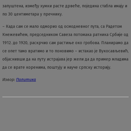
запуштена, између хумки расте дрвеће, поједина стабла имају и
по 30 центиметара у пречнику.
– Када сам се мало одморио од осмодневног пута, са Радетом
Кнежевићем, председником Савеза потомака ратника Србије од
1912. до 1920, раскрчио сам растиње око гробова. Планирамо да
се опет тамо вратимо и то поновимо – истакао је Вукосављевић,
објаснивши да на путу истрајава јер жели да да пример младима
да се врате коренима, поштују и науче српску историју.
Извор:
Политика