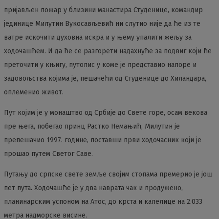
пријављен пожар у близини манастира Студенице, командир
јединице Милутин Вукосављевић ни слутио није да ће из те
ватре искочити духовна искра и у њему упалити жељу за
ходочашћем. И да ће се разгорети надахнуће за подвиг који ће
преточити у књигу, путопис у коме је представио напоре и
задовољства којима је, пешачећи од Студенице до Хиландара,
оплеменио живот.
Пут којим је у монаштво од Србије до Свете горе, осам векова
пре њега, побегао принц Растко Немањић, Милутин је
препешачио 1997. године, поставши први ходочасник који је
прошао путем Светог Саве.
Путању до српске свете земље својим стопама премерио је још
пет пута. Ходочашће је у два наврата чак и продужено,
планинарским успоном на Атос, до крста и капелице на 2.033
метра надморске висине.