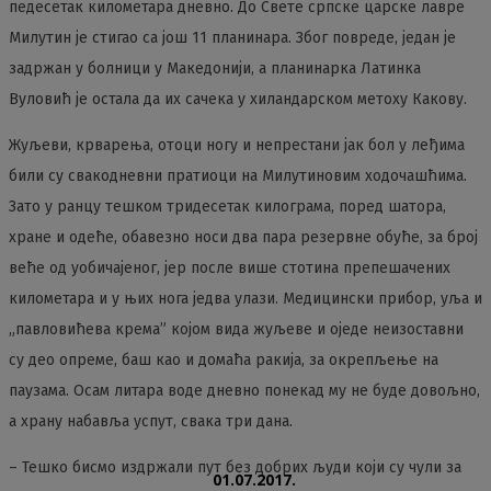
педесетак километара дневно. До Свете српске царске лавре
Милутин је стигао са још 11 планинара. Због повреде, један је
задржан у болници у Македонији, а планинарка Латинка
Вуловић је остала да их сачека у хиландарском метоху Какову.
Жуљеви, крварења, отоци ногу и непрестани јак бол у леђима
били су свакодневни пратиоци на Милутиновим ходочашћима.
Зато у ранцу тешком тридесетак килограма, поред шатора,
хране и одеће, обавезно носи два пара резервне обуће, за број
веће од уобичајеног, јер после више стотина препешачених
километара и у њих нога једва улази. Медицински прибор, уља и
„павловићева крема” којом вида жуљеве и оједе неизоставни
су део опреме, баш као и домаћа ракија, за окрепљење на
паузама. Осам литара воде дневно понекад му не буде довољно,
а храну набавља успут, свака три дана.
– Тешко бисмо издржали пут без добрих људи који су чули за
01.07.2017.