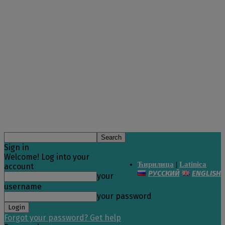
Sign in
Welcome! Log into your
Ћирилица
|
Latinica
account
РУССКИЙ
ENGLISH
your
username
your password
Forgot your password? Get help