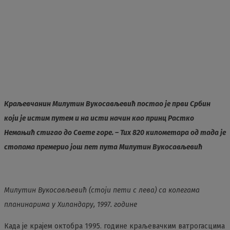
Краљевчанин Милутин Вукосављевић постао је први Србин
који је истим путем и на исти начин као принц Растко
Немањић стигао до Свете горе. – Тих 820 километара од тада је
стопама премерио још пет пута Милутин Вукосављевић
Милутин Вукосављевић (стоји пети с лева) са колегама
планинарима у Хиландару, 1997. године
Када је крајем октобра 1995. године краљевачким ватрогасцима