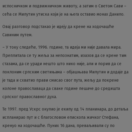
испосничком и подвижничком животу, а затим о Светом Сави –
сећа се Милутин утиска који је на њега оставио монах Данило.
Овај разговор подстакао је идеју да крене на ходочашће
Савиним путем.
– У току следеће, 1996. године, та идеја ми није давала мира.
Преплитала се ту жеља за непознатим, изазов да се крене тим
стазама, да се уради нешто што нико није, али и порив да се
поклоним српским светињама – објашњава Милутин и додаје да
је тада и схватио прави смисао свог пута, жељу да покрене
колоне православаца да сваке године пешаче до средишта
српског православног духа.
Те 1997. пред Ускрс окупио је екипу од 14 планинара, до детаља
испланирао пут и с благословом епископа жичког Стефана,
кренуо на ходочашће. Пуних 16 дана, преваљивали су по