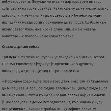
нећу заборавити. Понудио ми је да на дар изаберем шта год
хоћу из манастирске ризнице. Рекао сам му да не желим златно
кандило, или неку сличну драгоценост, јер ће неко од мојих
наследника можда доћи у искушење да то прода. Одабрао сам
икону Светог Луке, моје крсне слава. Она је моје највеће
богатство – с поносом каже Вукосављевић.
Стазама српске војске
Три пута је Милутин из Студенице походио и манастир Острог.
Око 350 километара једанпут је препешачио у друштву
планинара, а два пута је под Острог стигао сам.
– Последње ходочашће, пре месец дана, имао сам из Студенице
до Милешеве. А прошле године започео сам циклус ходочашћа
на Кајмакчалан, путем којим се кретала српска војска и одакле
је мој деда Јовица донео пет одликовања, које чувамо у кући
као реликвије. Тамошња гробља наших војника веома су