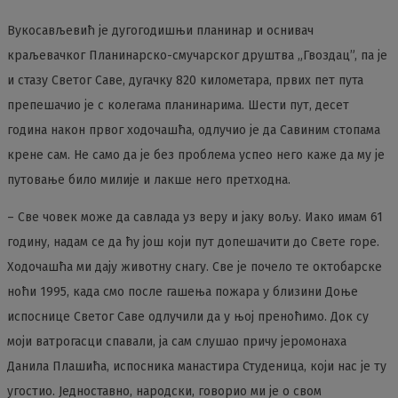
Вукосављевић је дугогодишњи планинар и оснивач
краљевачког Планинарско-смучарског друштва „Гвоздац”, па је
и стазу Светог Саве, дугачку 820 километара, првих пет пута
препешачио је с колегама планинарима. Шести пут, десет
година након првог ходочашћа, одлучио је да Савиним стопама
крене сам. Не само да је без проблема успео него каже да му је
путовање било милије и лакше него претходна.
– Све човек може да савлада уз веру и јаку вољу. Иако имам 61
годину, надам се да ћу још који пут допешачити до Свете горе.
Ходочашћа ми дају животну снагу. Све је почело те октобарске
ноћи 1995, када смо после гашења пожара у близини Доње
испоснице Светог Саве одлучили да у њој преноћимо. Док су
моји ватрогасци спавали, ја сам слушао причу јеромонаха
Данила Плашића, испосника манастира Студеница, који нас је ту
угостио. Једноставно, народски, говорио ми је о свом