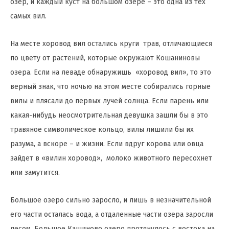
озер, и каждый куст на большом озере – это одна из тех
самых вил.
На месте хоровод вил остались круги трав, отличающиеся
по цвету от растений, которые окружают Кошаниновы
озера. Если на леваде обнаружишь «хоровод вил», то это
верный знак, что ночью на этом месте собирались горные
вилы и плясали до первых лучей солнца. Если парень или
какая-нибудь неосмотрительная девушка зашли бы в это
травяное символическое кольцо, вилы лишили бы их
разума, а вскоре – и жизни. Если вдруг корова или овца
зайдет в «вилин хоровод», молоко животного пересохнет
или замутится.
Большое озеро сильно заросло, и лишь в незначительной
его части осталась вода, а отдаленные части озера заросли
лесом. Большое Кашиново озеро протянулось с востока на