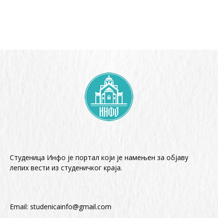
Студеница Инфо је портал који је намењен за објaву
лепих вести из студеничког краја.
Email:
studenicainfo@gmail.com