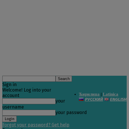
Sign in
Welcome! Log into your
Ћирилица
|
Latinica
account
РУССКИЙ
ENGLISH
your
username
your password
Forgot your password? Get help