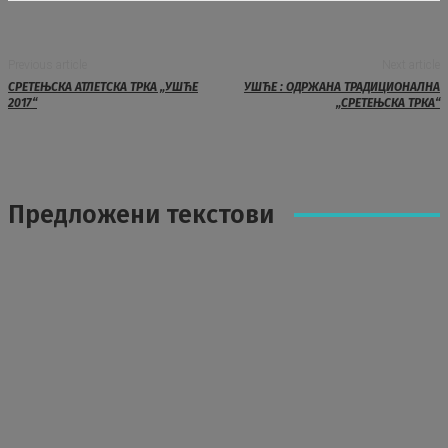
Previous article
Next article
СРЕТЕЊСКА АТЛЕТСКА ТРКА „УШЋЕ
УШЋЕ : ОДРЖАНА ТРАДИЦИОНАЛНА
2017“
„СРЕТЕЊСКА ТРКА“
Предложени текстови