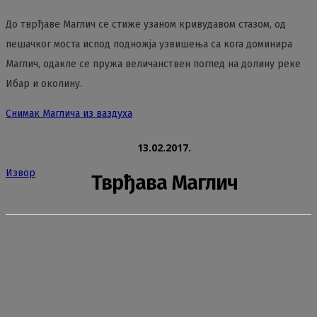
До тврђаве Маглич се стиже узаном кривудавом стазом, од
пешачког моста испод подножја узвишења са кога доминира
Маглич, одакле се пружа величанствен поглед на долину реке
Ибар и околину.
Снимак Маглича из ваздуха
13.02.2017.
Извор
Тврђава Маглич