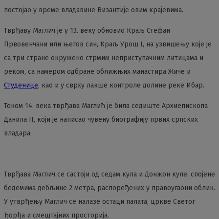
постојао у време владавине Византије овим крајевима.
Тврђаву Маглич је у 13. веку обновио Краљ Стефан
Првовенчани или његов син, Краљ Урош I, на узвишењу које је
са три стране окружено стрмим неприступачним литицама и
реком, са намером одбране оближњих манастира Жиче и
Студенице
, као и у сврху лакше контроле долине реке Ибар.
Током 14. века тврђава Маглић је била седиште Архиепископа
Данила II, који је написао чувену биографију првих српских
владара.
Тврђава Маглич се састоји од седам кула и Донжон куле, спојене
бедемима дебљине 2 метра, распоређених у правоугаони облик.
У утврђењу Маглич се налазе остаци палата, цркве Светог
Ђорђа и смештајних просторија.