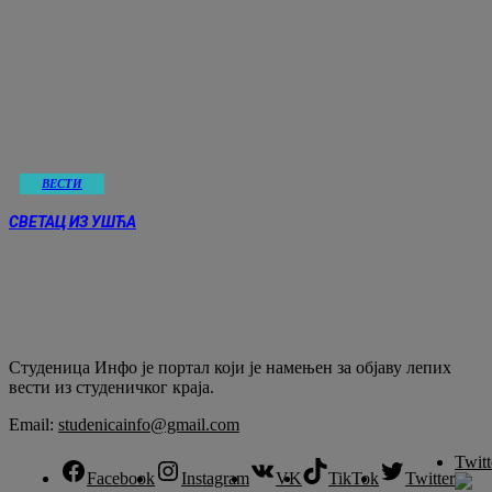
ВЕСТИ
СВЕТАЦ ИЗ УШЋА
Студеница Инфо је портал који је намењен за објaву лепих
вести из студеничког краја.
Email:
studenicainfo@gmail.com
Twitt
Facebook
Instagram
VK
TikTok
Twitter