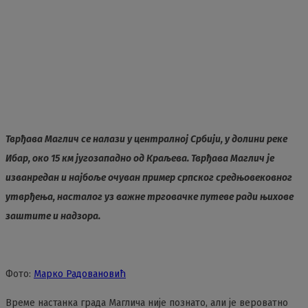
Тврђава Маглич се налази у централној Србији, у долини реке
Ибар, око 15 км југозападно од Краљева. Тврђава Маглич је
изванредан и најбоље очуван пример српског средњовековног
утврђења, насталог уз важне трговачке путеве ради њихове
заштите и надзора.
Фото:
Марко Радовановић
Време настанка града Маглича није познато, али је вероватно