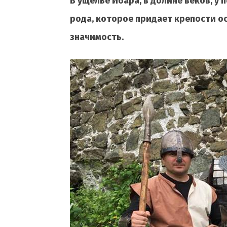
В ущелье Ибара, в долине веков, 
рода, которое придает крепости о
значимость.