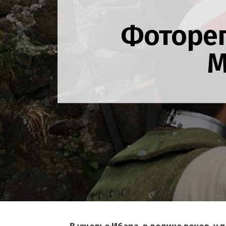
Фотореп
М