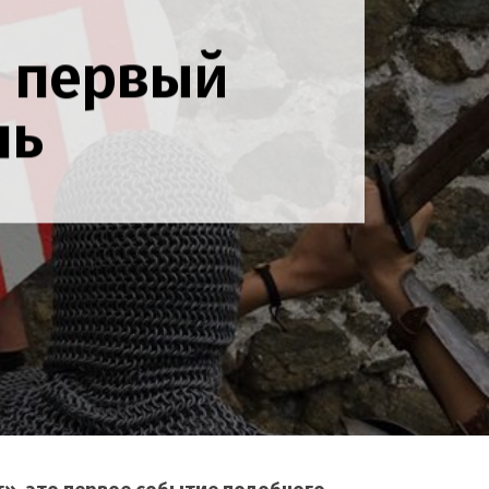
я первый
ль