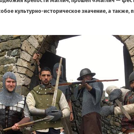
у подножия крепости Маглич, прошел «Маглич — фес
собое культурно-историческое значение, а также,