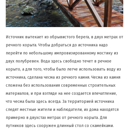
Источник вытекает из обрывистого берега, в двух метрах от
речного корыта. Чтобы добраться до источника надо
перейти по небольшому импровизированному мостику из
двух полубревен. Вода здесь свободно течет в речное
корыто, а для того, чтобы было легче использовать воду из
источника, сделана чесма из речного камня. Чесма из камня
сложена без использования современных строительных
материалов, и при взгляде на нее создается впечатление,
что чесма была здесь всегда. За территорией источника
следят местные жители и наблюдатели, их дома находятся
примерно в двухстах метрах от речного корыта. Для
путников здесь сооружен длинный стол со скамейками.