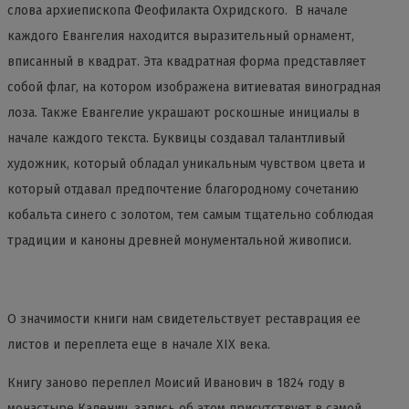
слова архиепископа Феофилакта Охридского. В начале
каждого Евангелия находится выразительный орнамент,
вписанный в квадрат. Эта квадратная форма представляет
собой флаг, на котором изображена витиеватая виноградная
лоза. Также Евангелие украшают роскошные инициалы в
начале каждого текста. Буквицы создавал талантливый
художник, который обладал уникальным чувством цвета и
который отдавал предпочтение благородному сочетанию
кобальта синего с золотом, тем самым тщательно соблюдая
традиции и каноны древней монументальной живописи.
О значимости книги нам свидетельствует реставрация ее
листов и переплета еще в начале XIX века.
Книгу заново переплел Моисий Иванович в 1824 году в
монастыре Каленич, запись об этом присутствует в самой