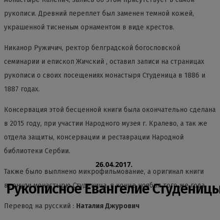
рукописи. Древний переплет был заменен темной кожей,
украшенной тисненым орнаментом в виде крестов.
Никанор Ружичич, ректор белградской богословской
семинарии и епископ Жичский , оставил записи на страницах
рукописи о своих посещениях монастыря Студеница в 1886 и
1887 годах.
Консервация этой бесценной книги была окончательно сделана
в 2015 году, при участии Народного музея г. Кралево, а так же
отдела защиты, консервации и реставрации Народной
библиотеки Сербии.
26.04.2017.
Также было выплнено микрофильмование, а оригинал книги
Рукописное Евангелие Студениц
вернули монастырю Студеница, в конце ноября того же года.
Перевод на русский :
Наталия Джурович