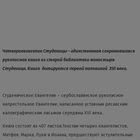
Четвероевангелие Студеницы – единственная сохранившаяся
рукописная книга из старой библиотеки монастыря
Студеница. Книга датируется первой половиной XVI века.
Студеническое Евангелие – сербославянское рукописное
напрестольное Евангелие, написанное уставным ресавским
каллиграфическим письмом середины XVI века .
Книга состоит из 407 листов.Текстам четырех евангелистов,
Матфея, Марка, Луки и Иоанна, предшествуют вступительные