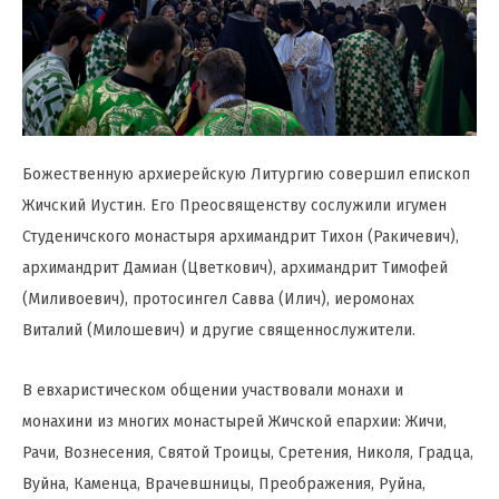
Божественную архиерейскую Литургию совершил епископ
Жичский Иустин. Его Преосвященству сослужили игумен
Студеничского монастыря архимандрит Тихон (Ракичевич),
архимандрит Дамиан (Цветкович), архимандрит Тимофей
(Миливоевич), протосингел Савва (Илич), иеромонах
Виталий (Милошевич) и другие священнослужители.
В евхаристическом общении участвовали монахи и
монахини из многих монастырей Жичской епархии: Жичи,
Рачи, Вознесения, Святой Троицы, Сретения, Николя, Градца,
Вуйна, Каменца, Врачевшницы, Преображения, Руйна,