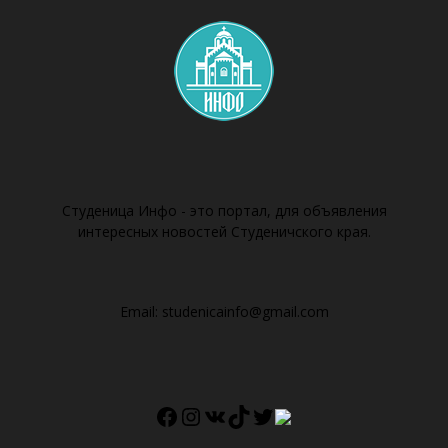
Студеница Инфо - это портал, для объявления
интересных новостей Студеничского края.
Email:
studenicainfo@gmail.com
Facebook
Instagram
VK
TikTok
Twitter
Twitter