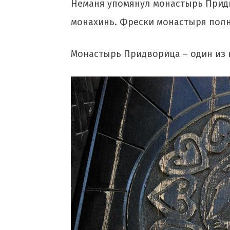
Неманя упомянул монастырь Придв
монахинь. Фрески монастыря пол
Монастырь Придворица – один из 