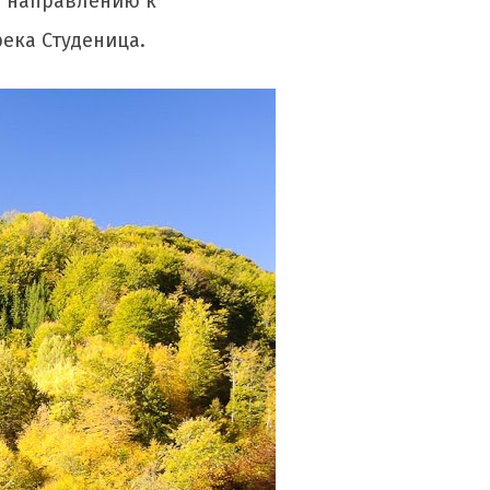
о направлению к
река Студеница.