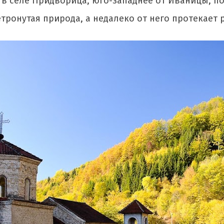
в селе Придворица, юго-западнее от Иваницы, п
тронутая природа, а недалеко от него протекает 