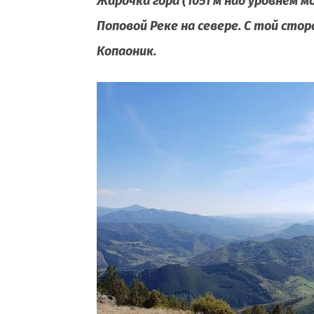
Жарочка гора (1051 м над уровнем м
Поповой Реке на севере. С той стор
Копаоник.