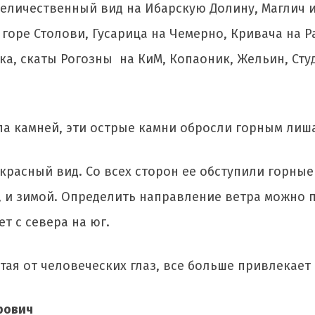
еличественный вид на Ибарскую Долину, Маглич и
горе Столови, Гусарица на Чемерно, Кривача на Р
а, скаты Рогозны на КиМ, Копаоник, Жельин, Студ
па камней, эти острые камни обросли горным лиш
красный вид. Со всех сторон ее обступили горны
м, и зимой. Определить направление ветра можно п
т с севера на юг.
ытая от человеческих глаз, все больше привлекает
рович