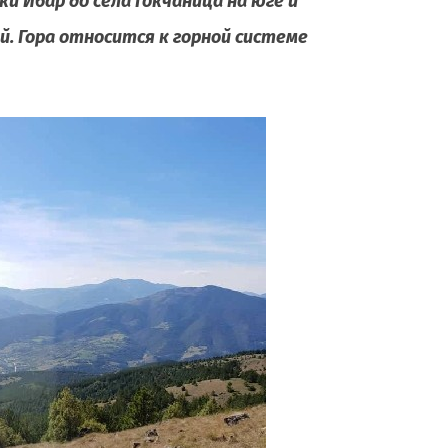
ки Ибар до села Гокчаница на юге и
й. Гора относится к горной системе