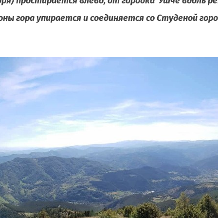
оря) простирается влево, от городка Ушче вдоль ре
оны гора упирается и соединяется со Студеной горо