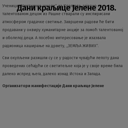
Дани краљице Јелене 2018.
Ученици „Уметничке школе“ из Краљева, заједно са
талентованом децом из Рашке стварали су инспирисани
атмосфером градачке светиње. Завршени радови ће бити
продавани у оквиру хуманитарне акције за помоћ талентованој
и оболелој деци. А посебно интересовање је изазвала
радионица каширање на дрвету, „ЗЕМЉА ЖИВИХ“.
Сви окупљени разишли су се у радости чувајући лепоту дана
проведених сећајући се светитељке која је у своје време била
далеко испред њега, далеко изнад Истока и Запада.
Организатори манифестације Дани краљице Јелене