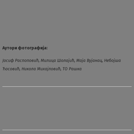
Аутори фотографија:
Јосиф Распоповић, Милица Шолајић, Маја Вујанац, Небојша
Ћосовић,
Никола Михајловић, ТО Рашка