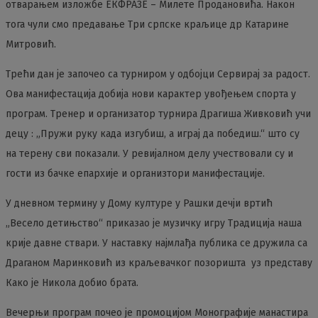
отварањем изложбе ЕКФРАЗЕ – Милете Продановића. Након
тога чули смо предавање Три српске краљице др Катарине
Митровић.
Трећи дан је започео са турниром у одбојци Сервирај за радост.
Ова манифестација добија нови карактер увођењем спорта у
програм. Тренер и организатор турнира Драгиша Живковић учи
децу : „Пружи руку када изгубиш, а играј да победиш.“ што су
на терену сви показали. У ревијалном делу учествовали су и
гости из бачке епархије и организтори манифестације.
У дневном термину у Дому културе у Рашки дечји вртић
„Весело детињство“ приказао је музичку игру Традиција наша
крије дaвне ствари. У наставку најмлађа публика се дружила са
Драганом Маринковић из краљевачког позоришта уз представу
Како је Никола добио брата.
Вечерњи програм почео је промоцијом Монографије манастира