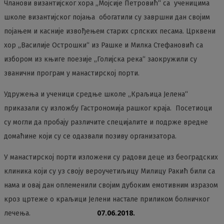
Чланови византијског хора „Мојсије Петровић“ са ученицима
школе византијског појања обогатили су завршни дан својим
појањем и касније извођењем старих српских песама. Црквени
хор „Василије Острошки“ из Рашке и Милка Стефановић са
избором из књиге поезије „Голијска река“ заокружили су
званични програм у манастирској порти.
Удружења и ученици средње школе „Краљица Јелена“
приказали су изложбу Гастрономија рашког краја. Посетиоци
су могли да пробају различите специјалите и подрже вредне
домаћине који су се одазвали позиву организатора.
У манастирској порти изложени су радови деце из београдских
клиника који су уз своју вероучетиљицу Милицу Ракић били са
нама и овај дан оплеменили својим дубоким емотивним изразом
кроз цртеже о краљици Јелени настале приликом болничког
07.06.2018.
лечења.