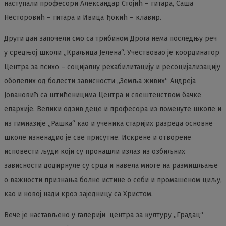
наступали професори Александар Стојић – гитара, Саша
Несторовић – гитара и Ивица Ђокић – клавир.
Други дан започели смо са трибином Дрога нема последњу реч
у средњој школи „Краљица Јелена“. Учествовао је координатор
Центра за психо – социјалну рехабилитацију и ресоцијализацију
оболелих од болести зависности „Земља живих“ Андреја
Јовановић са штићеницима Центра и свештенством бачке
епархије. Велики одзив деце и професора из поменуте школе и
из гимназије „Рашка“ као и ученика старијих разреда основне
школе изненадио је све присутне. Искрене и отворене
исповести људи који су пронашли излаз из озбиљних
зависности додирнуле су срца и навела многе на размишљање
о важности признања болне истине о себи и промашеном циљу,
као и новој нади кроз заједницу са Христом.
Вече је настављено у галерији центра за културу „Градац“