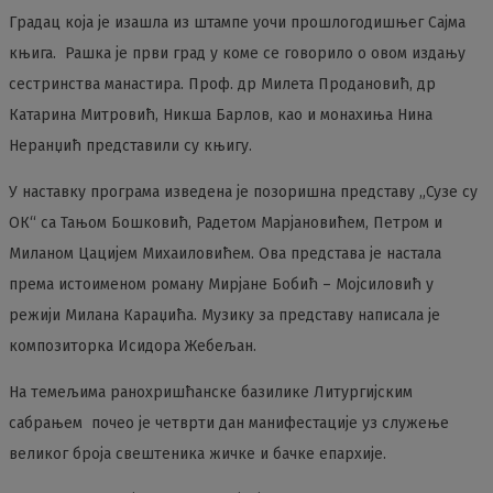
Градац која је изашла из штампе уочи прошлогодишњег Сајма
књига. Рашка је први град у коме се говорило о овом издању
сестринства манастира. Проф. др Милета Продановић, др
Катарина Митровић, Никша Барлов, као и монахиња Нина
Неранџић представили су књигу.
У наставку програма изведена је позоришна представу „Сузе су
ОК“ са Тањом Бошковић, Радетом Марјановићем, Петром и
Миланом Цацијем Михаиловићем. Ова представа је настала
према истоименом роману Мирјане Бобић – Мојсиловић у
режији Милана Караџића. Музику за представу написала је
композиторка Исидора Жебељан.
На темељима ранохришћанске базилике Литургијским
сабрањем почео је четврти дан манифестације уз служење
великог броја свештеника жичке и бачке епархије.