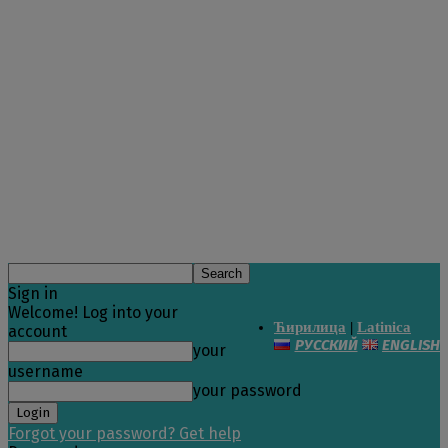
Sign in
Welcome! Log into your
Ћирилица
|
Latinica
account
РУССКИЙ
ENGLISH
your
username
your password
Forgot your password? Get help