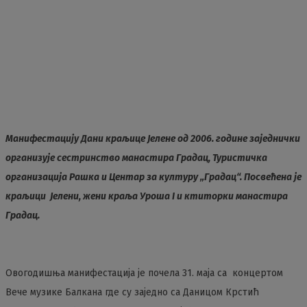
Mанифестацију Дани краљице Јелене од 2006. године заједнички
организује сестринство манастира Градац, Туристичка
организација Рашка и Центар за културу „Градац“. Посвећена је
краљици Јелени, жени краља Уроша I и ктиторки манастира
Градац.
Овогодишња манифестација је почела 31. маја са концертом
Вече музике Балкана где су заједно са Даницом Крстић