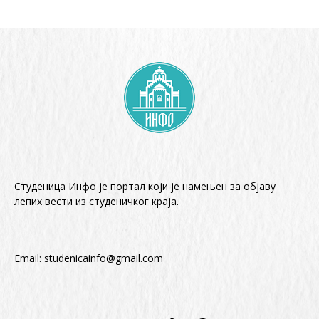
Студеница Инфо је портал који је намењен за објaву
лепих вести из студеничког краја.
Email:
studenicainfo@gmail.com