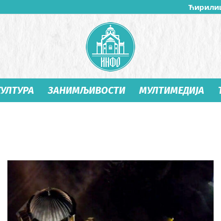
Ћирили
КУЛТУРА
ЗАНИМЉИВОСТИ
МУЛТИМЕДИЈА
Студеница
Инфо