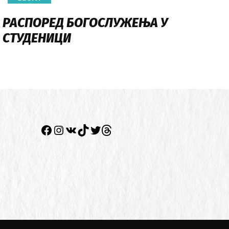
РАСПОРЕД БОГОСЛУЖЕЊА У
СТУДЕНИЦИ
Facebook
Instagram
VK
TikTok
Twitter
Twitter