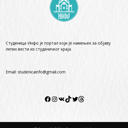
Студеница Инфо је портал који је намењен за објaву
лепих вести из студеничког краја.
Email:
studenicainfo@gmail.com
Facebook
Instagram
VK
TikTok
Twitter
Twitter