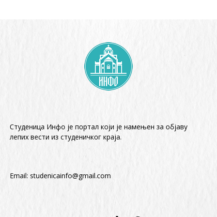
Студеница Инфо је портал који је намењен за објaву
лепих вести из студеничког краја.
Email:
studenicainfo@gmail.com