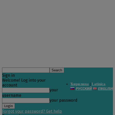
Sign in
Welcome! Log into your
Ћирилица
|
Latinica
account
РУССКИЙ
ENGLISH
your
username
your password
Forgot your password? Get help