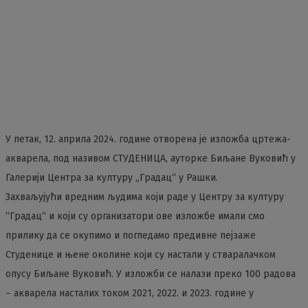
У петак, 12. априла 2024. године отворена је изложба цртежа-
акварела, под називом СТУДЕНИЦА, ауторке Биљане Вуковић у
Галерији Центра за културу „Градац“ у Рашки.
Захваљујући вредним људима који раде у Центру за културу
“Градац“ и који су организатори ове изложбе имали смо
прилику да се окупимо и погледамо предивне пејзаже
Студенице и њене околине који су настали у стваралачком
опусу Биљане Вуковић. У изложби се налази преко 100 радова
– акварела насталих током 2021, 2022. и 2023. године у