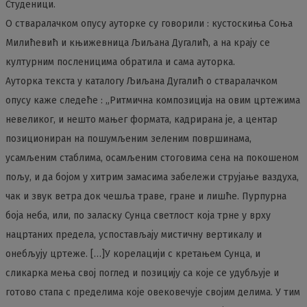
Студеници.
О стваралачком опусу ауторке су говорили : кустоскиња Соња
Милићевић и књижевница Љиљана Дугалић, а на крају се
културним посленицима обратила и сама ауторка.
Ауторка текста у каталогу Љиљана Дугалић о стваралачком
опусу каже следеће : „Ритмична композиција на овим цртежима
невеликог, и нешто мањег формата, кадрирана је, а центар
позициониран на пошумљеним зеленим површинама,
усамљеним стаблима, oсамљеним стоговима сена на покошеном
пољу, и да бојом у хитрим замасима забележи струјање ваздуха,
чак и звук ветра док чешља траве, гране и лишће. Пурпурна
боја неба, или, по заласку Сунца светлост која трне у врху
нацртаних предела, успостављају мистичну вертикалу и
онебљују цртеже. […]У корелацији с кретањем Сунца, и
сликарка мења свој поглед и позицију са које се удубљује и
готово стапа с пределима које овековечује својим делима. У тим