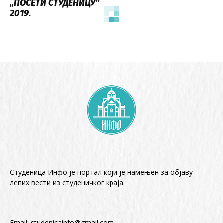
„ПОСЕТИ СТУДЕНИЦУ’’
2019.
Студеница Инфо је портал који је намењен за објaву
лепих вести из студеничког краја.
Email:
studenicainfo@gmail.com