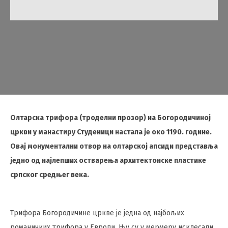
Олтарска трифора (троделни прозор) на Богородичиној
цркви у манастиру Студеници настала је око 1190. године.
Овај монументални отвор на олтарској апсиди представља
једно од најлепших остварења архитектонске пластике
српског средњег века.
Трифора Богородичине цркве је једна од најбољих
романичких трифора у Европи. Њу су у мермеру исклесали