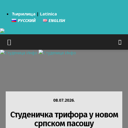
Ћирилица
|
Latinica
РУССКИЙ
ENGLISH
Студеница Инфо
08.07.2026.
Студеничка трифора у новом
српском пасошу