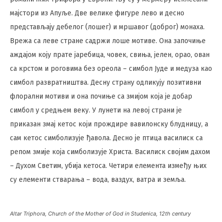
мајстори из Апуље. Две велике фигуре лево и десно
представљају дебелог (лошег) и мршавог (доброг) монаха.
Врежа са леве стране садржи лоше мотиве. Она започиње
аждајом коју прате јаребица, човек, свиња, јелен, орао, ован
са крстом и роговима без ореола – симбол Јуде и медуза као
симбол развратништва. Десну страну одликују позитивни
флорални мотиви и она почиње са змијом која је добар
симбол у средњем веку. У лунети на левој страни је
приказан змај кетос који прождире вавилонску блудницу, а
сам кетос симболизује ђавола. Десно је птица василиск са
репом змије која симболизује Христа. Василиск својим дахом
– Духом Светим, убија кетоса. Четири елемента између њих
су елементи стварања – вода, ваздух, ватра и земља.
Altar Triphora, Church of the Mother of God in Studenica, 12th century