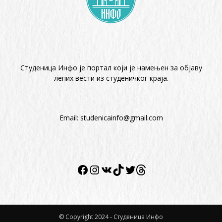
Студеница Инфо је портал који је намењен за објaву
лепих вести из студеничког краја.
Email:
studenicainfo@gmail.com
Twitter
Facebook
Instagram
VK
TikTok
Twitter
© Copyright 2024 - Студеница Инфо