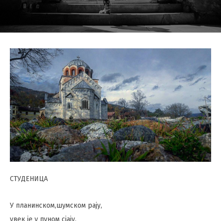
СТУДЕНИЦА
У планинском,шумском рају,
увек је у пуном сјају.