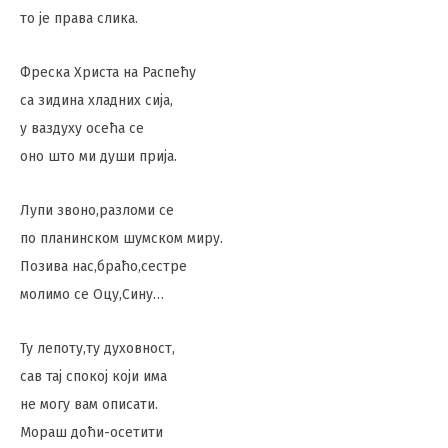
то је права слика.
Фреска Христа на Распећу
са зидина хладних сија,
у ваздуху осећа се
оно што ми души прија.
Лупи звоно,разломи се
по планинском шумском миру.
Позива нас,браћо,сестре
молимо се Оцу,Сину…
Ту лепоту,ту духовност,
сав тај спокој који има
не могу вам описати.
Мораш доћи-осетити