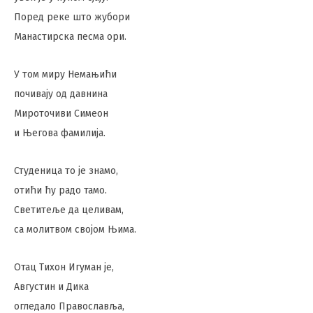
Поред реке што жубори
Манастирска песма ори.
У том миру Немањићи
почивају од давнина
Мироточиви Симеон
и Његова фамилија.
Студеница то је знамо,
отићи ћу радо тамо.
Светитеље да целивам,
са молитвом својом Њима.
Отац Тихон Игуман је,
Августин и Дика
огледало Православља,