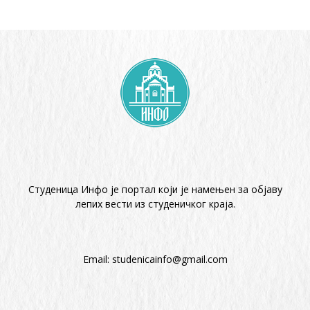
Студеница Инфо је портал који је намењен за објaву
лепих вести из студеничког краја.
Email:
studenicainfo@gmail.com