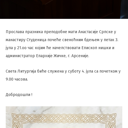
Прослава празника преподобне мати Анастасије Српске у
манастиру Студеница почеће свеноћним бдењем у петак 3.
јула у 21.оо час којим ће начелствовати Епископ нишки и
администратор Епархије Жичке, г. Арсеније.
Света Литургија биће служена у суботу 4. јула са почетком у
9.00 часова.
Добродошли !