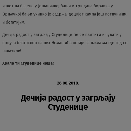
излет на базене у Јошаничкој бањи и три дана боравка у
Врњачкој бањи учинио је садржај децијег кампа још потпунијим
и богатијим.
Дечија радост у загрљају Студенице ће се памтити и чувати у
срцу, а благослов наших Немањића остаје са њима ма где год се
налазили!
Хвала ти Студенице наша!
26.08.2018.
Дечија радост у загрљају
Студенице