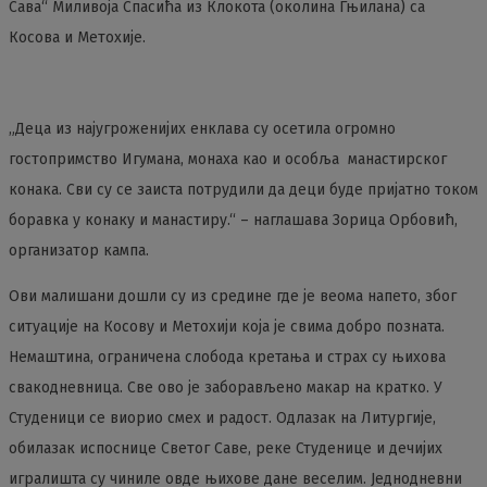
Сава“ Миливојa Спасићa из Клокота (околина Гњилана) са
Косова и Метохије.
„Деца из најугроженијих енклава су осетила огромно
гостопримство Игумана, монаха као и особља манастирског
конака. Сви су се заиста потрудили да деци буде пријатно током
боравка у конаку и манастиру.“ – наглашава Зорица Орбовић,
организатор кампа.
Ови малишани дошли су из средине где је веома напето, због
ситуације на Косову и Метохији која је свима добро позната.
Немаштина, ограничена слобода кретања и страх су њихова
свакодневница. Све ово је заборављено макар на кратко. У
Студеници се виорио смех и радост. Одлазак на Литургије,
обилазак испоснице Светог Саве, реке Студенице и дечијих
игралишта су чиниле овде њихове дане веселим. Једнодневни