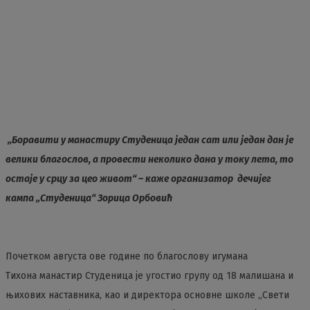
„Боравити у манастиру Студеница један сат или један дан је
велики благослов, а провести неколико дана у току лета, то
остаје у срцу за цео живот“ – каже организатор дечијег
кампа „Студеница“ Зорица Орбовић
Почетком августа ове године по благослову игумана
Тихона манастир Студеница је угостио групу од 18 малишана и
њихових наставника, као и директора основне школе „Свети