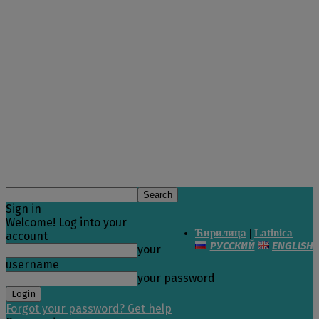
Sign in
Welcome! Log into your
Ћирилица
|
Latinica
account
РУССКИЙ
ENGLISH
your
username
your password
Forgot your password? Get help