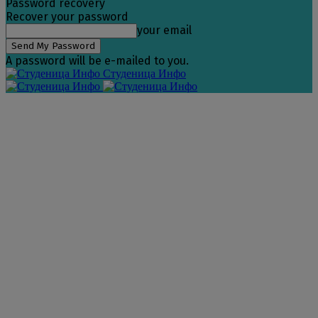
Password recovery
Recover your password
your email
A password will be e-mailed to you.
Студеница Инфо