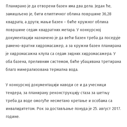
Планирано је да отворени базен има два дела. Један ће,
замишљено је, бити елиптичног облика површине 36,28
квадрата, а други, мањи базен – биће кружног облика
површине седам квадратних метара. У конкурсној
документацији назначено је да већи базен треба да поседује
рамено-вратни хидромасажер, а за кружни базен планирана
је хидромасажна клупа са седам зидних хидромасажера. У
оба базена, преливним системом, биће убацивана третирана
благо минерализована термална вода.
У конкурсној документацији наводи се и да учесници
тендера, за планирану реконструкцију стаза за шетњу
треба да воде омогуће несметано кретање и особама са
инвалидитетом. Рок за достављање понуда је 25. август 2017.
године.