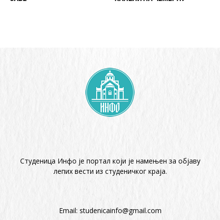
Студеница Инфо је портал који је намењен за објaву
лепих вести из студеничког краја.
Email:
studenicainfo@gmail.com