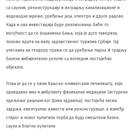
са сауном, реконструкцију и изградњу канализационе и
водоводне мреже, уређење јаза, електро и друге радове.
Када и ова инвестиција буде реализована, биће то
могућност да се Јошаничка Бања, која је дуго таворила,
поново врати на мапу здравственог туризма Србије. Од
учесника на тендеру тражи се да уређење парка И градњу
базена амбијентално уклопе са изгледом постојећих
објеката.
План је да се у овом бањско-климатском лечилишту, које
однедавно има и амбуланту физикалне медицине (истурено
одељење рашчанског Дома здравља), постојећа чесма
задржи, евентуално измести или реконструише, а између
старог и новог купатила терба да буду смештени базен,
сауна и блатно купатило