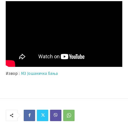
Извор :
МЗ Јошаничка бања