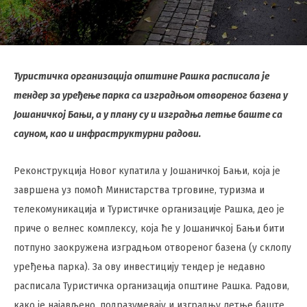
Туристичка организација општине Рашка расписала је
тендер за уређење парка са изградњом отвореног базена у
Јошаничкој Бањи, а у плану су и изградња летње баште са
сауном, као и инфраструктурни радови.
Реконструкција Новог купатила у Јошаничкој Бањи, која је
завршена уз помоћ Министарства трговине, туризма и
телекомуникација и Туристичке организације Рашка, део је
приче о велнес комплексу, која ће у Јошаничкој Бањи бити
потпуно заокружена изградњом отвореног базена (у склопу
уређења парка). За ову инвестицију тендер је недавно
расписала Туристичка организација општине Рашка. Радови,
како је најављено, подразумевају и изградњу летње баште