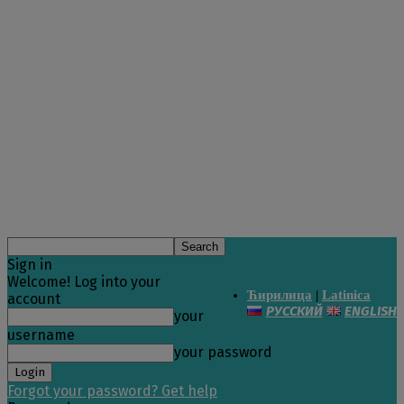
Sign in
Welcome! Log into your
Ћирилица
|
Latinica
account
РУССКИЙ
ENGLISH
your
username
your password
Forgot your password? Get help