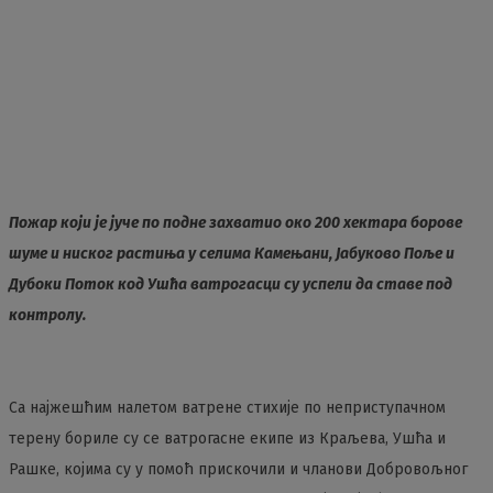
Пожар који је јуче по подне захватио око 200 хектара борове
шуме и ниског растиња у селима Камењани, Јабуково Поље и
Дубоки Поток код Ушћа ватрогасци су успели да ставе под
контролу.
Са најжешћим налетом ватрене стихије по неприступачном
терену бориле су се ватрогасне екипе из Краљева, Ушћа и
Рашке, којима су у помоћ прискочили и чланови Добровољног