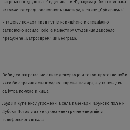
ватрогасног друштва „Студеница“, међу којима је било и монаха
истоименог средњовековног манастира, и екипе „Србијашума“
У гашењу пожара први пут је коришћено и специјално
ватрогасно возило, које је манастиру Студеница даровало
предузеће „Ватроспрем“ из Београда.
Већи део ватрогасние екипе дежурао је и током протекле ноћи
како би спречили евентуално ширење пожара, а у гашењу им
од јутра помаже и киша.
Људи и куће нису угрожени, а села Каменари, Јабуково поље и
Дубоки Поток и даље су без електричне енергије и
телефонског сигнала.