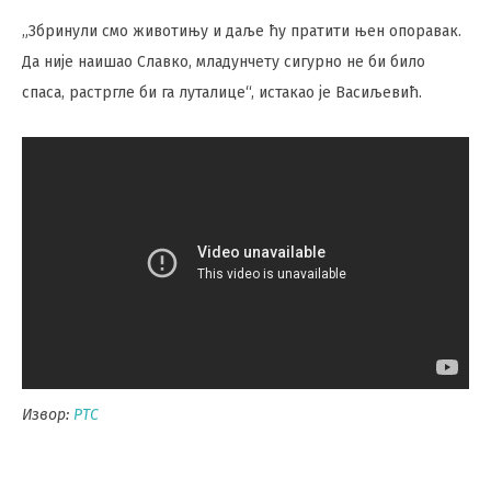
„Збринули смо животињу и даље ћу пратити њен опоравак.
Да није наишао Славко, младунчету сигурно не би било
спаса, растргле би га луталице“, истакао је Васиљевић.
Извор:
РТС