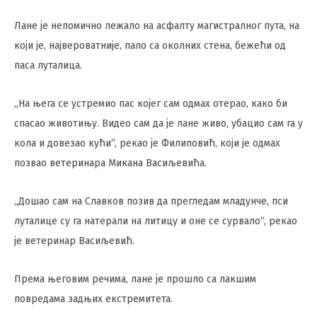
Лане је непомично лежало на асфалту магистралног пута, на
који је, највероватније, пало са околних стена, бежећи од
паса луталица.
„На њега се устремио пас којег сам одмах отерао, како би
спасао животињу. Видео сам да је лане живо, убацио сам га у
кола и довезао кући“, рекао је Филиповић, који је одмах
позвао ветеринара Микана Васиљевића.
„Дошао сам на Славков позив да прегледам младунче, пси
луталице су га натерали на литицу и оне се сурвало“, рекао
је ветеринар Васиљевић.
Према његовим речима, лане је прошло са лакшим
повредама задњих екстремитета.