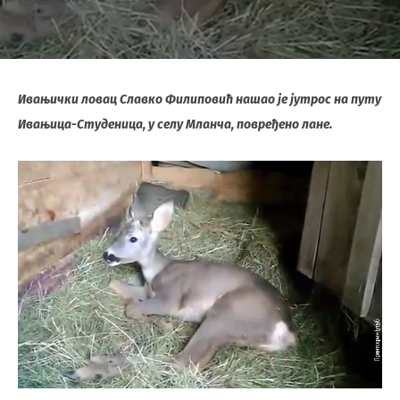
Ивањички ловац Славко Филиповић нашао је јутрос на путу
Ивањица-Студеница, у селу Мланча, повређено лане.