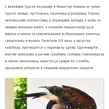
У вековима турске окупације и Манастир Ковиље је трпео
турске нападе, пустошења, пљачкања и разарања. Упркос
неповољним околностима, у периодима затишја, у њему се
одвијао монашки живот, а сачувани подаци казују да је
радила и школа за описмењавање и образовање учитеља,
свештеника и монаха. Почетком XIX века, у одсуству
калуђера, претворен је у парохијску цркву. Одолевајући
многим невољама и ратним сукобима, сеобама становништва
и смени свештеника, запустео је крајем XX столећа,
прекривен небригом и тишином напуштених предела.