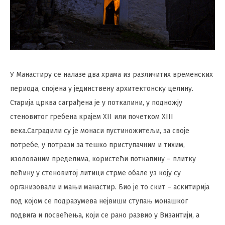
У Манастиру се налазе два храма из различитих временских
периода, спојена у јединствену архитектонску целину.
Старија црква саграђена је у поткапини, у подножју
стеновитог гребена крајем XII или почетком XIII
века.Саградили су је монаси пустиножитељи, за своје
потребе, у потрази за тешко приступачним и тихим,
изолованим пределима, користећи поткапину – плитку
пећину у стеновитој литици стрме обале уз коју су
организовали и мањи манастир. Био је то скит – аскитирија
под којом се подразумева нејвиши ступањ монашког
подвига и посвећења, који се рано развио у Византији, а