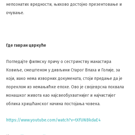
непознатих вредности, њихово достојно презентовање и
очување.
Где гавран цвркуће
Погледајте филмску причу о сестринству манастира
Ковиље, смештеном у дивљини Старог Влаха и Голије, за
који, иако нема изворних докумената, стоји предање да је
пореклом из немањићке епохе. Ово је својеврсна похвала
монашког живота као најсвеобухватнијег и најчистијег
облика хришћанског начина постојања човека.
https://www.youtube.com/watch?v=tXfUNBkdaE4