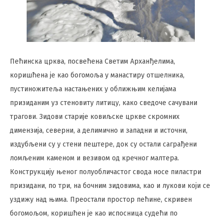
Пећинска црква, посвећена Светим Арханђелима,
коришћена је као богомоља у манастиру отшелника,
пустиножитеља настањених у оближњим келијама
призиданим уз стеновиту литицу, како сведоче сачувани
трагови. Зидови старије ковиљске цркве скромних
димензија, северни, а делимично и западни и источни,
издубљени су у стени пештере, док су остали саграђени
ломљеним каменом и везивом од кречног малтера.
Конструкцију њеног полуобличастог свода носе пиластри
призидани, по три, на бочним зидовима, као и лукови који се
уздижу над њима. Преостали простор пећине, скривен
богомољом, коришћен је као испосница судећи по