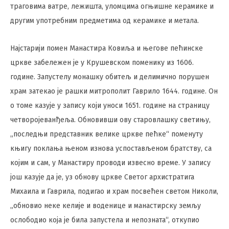
траговима ватре, лежишта, уломцима огњишне керамике и
другим употребним предметима од керамике и метала.
Најстарији помен Манастира Ковиља и његове пећинске
цркве забележен је у Крушевском поменику из 1606.
године. Запустелу монашку обитељ и делимично порушен
храм затекао је рашки митрополит Гаврило 1644. године. Он
о томе казује у запису који уноси 1651. године на страницу
четворојеванђеља. Обновивши ову старовлашку светињу,
„последњи представник велике цркве пећке“ поменуту
књигу поклања њеном изнова успостављеном братству, са
којим и сам, у Манастиру проводи извесно време. У запису
још казује да је, уз обнову цркве Светог архистратига
Михаила и Гаврила, подигао и храм посвећен светом Николи,
„обновио неке келије и воденице и манастирску земљу
ослободио која је била запустела и непозната“, откупио