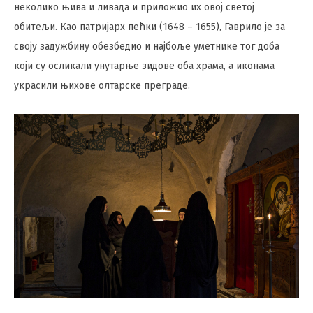
неколико њива и ливада и приложио их овој светој
обитељи. Као патријарх пећки (1648 – 1655), Гаврило је за
своју задужбину обезбедио и најбоље уметнике тог доба
који су осликали унутарње зидове оба храма, а иконама
украсили њихове олтарске преграде.