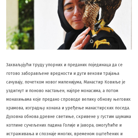
Захваљујући труду упорних и преданих појединаца да се
готово заборављене вредности и дуги векови трајања
сачувају, почетком новог миленијума, Манастир Ковиље је
уздигнут и поново настањен, најпре монасима, а потом
монахињама које предано спроводе велику обнову његових
храмова, изградњу конака и уређење манастирских поседа.
Духовна обнова древне светиње, скривене у густим шумама
котлине сучељених падина Голије и Јавора, омогућиће и
истраживања и спознаје многих, временом оштећених и