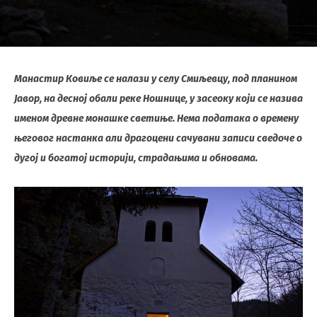
Манастир Ковиље се налази у селу Смиљевцу, под планином
Јавор, на десној обали реке Ношнице, у засеоку који се назива
именом древне монашке светиње. Нема података о времену
његовог настанка али драгоцени сачувани записи сведоче о
дугој и богатој историји, страдањима и обновама.