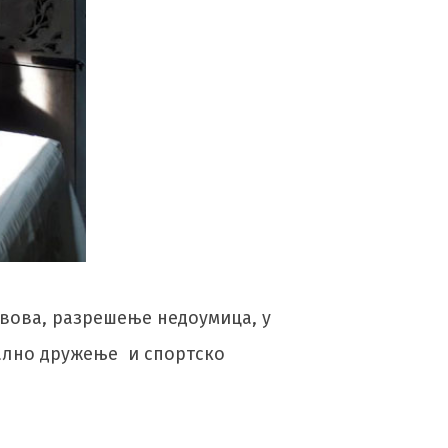
авова, разрешење недоумица, у
ално дружење и спортско