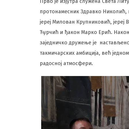
Прво је изјутра служена Света Литу
протонамесник Здравко Николић, п
јереј Милован Крупниковић, јереј 
Ћурчић и ђакон Марко Ерић. Након
заједничко дружење је настављено
такмичарских амбиција, већ једном
радосној атмосфери.