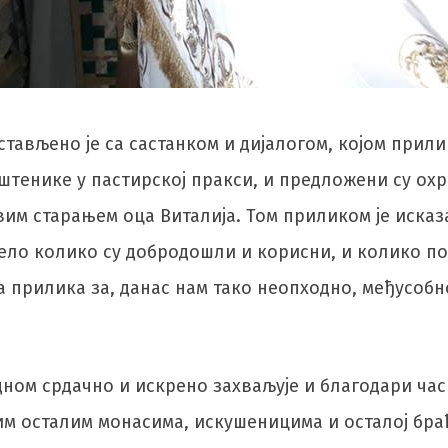
стављено је са састанком и дијалогом, којом прил
штенике у пастирској пракси, и предложени су охр
вим старањем оца Виталија. Том приликом је исказ
идело колико су добродошли и корисни, и колико п
а прилика за, данас нам тако неопходно, међусоб
дном срдачно и искрено захваљује и благодари ча
вим осталим монасима, искушеницима и осталој бр