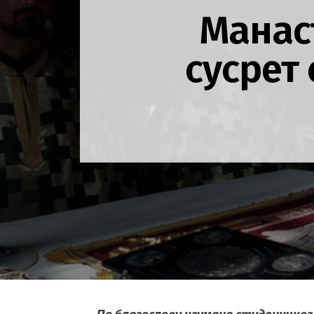
Манас
сусрет