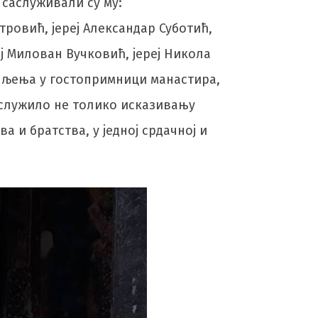
а саслуживали су му:
ровић, јереј Александар Суботић,
еј Милован Вучковић, јереј Никола
епљења у гостопримници манастира,
 служило не толико исказивању
 и братства, у једној срдачној и