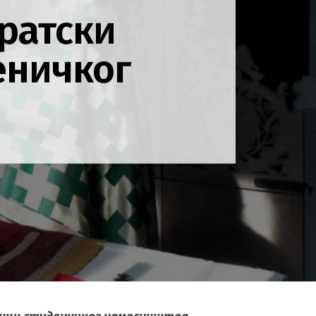
ратски
еничког