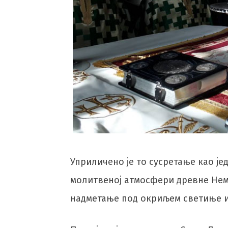
Уприличено је то сусретање као ј
молитвеној атмосфери древне Нем
надметање под окриљем светиње и