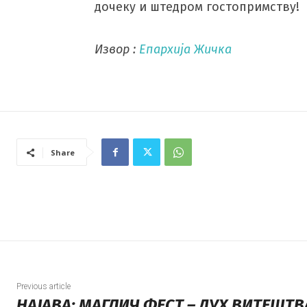
дочеку и штедром гостопримству!
Извор :
Епархија Жичка
Share
Previous article
НАЈАВА: МАГЛИЧ ФЕСТ – ДУХ ВИТЕШТВ