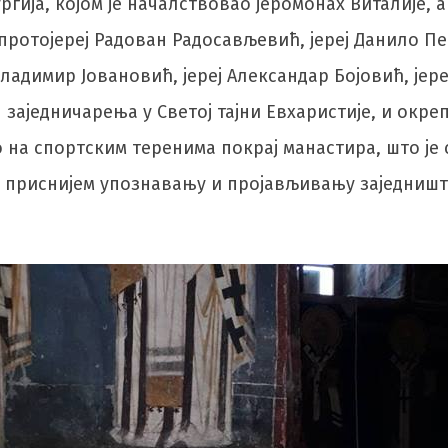
ргија, којом је началствовао јеромонах Виталије, 
ротојереј Радован Радосављевић, јереј Данило Пет
Владимир Јовановић, јереј Александар Бојовић, јер
 заједничарења у Светој тајни Евхаристије, и окр
 на спортским теренима покрај манастира, што је
 приснијем упознавању и пројављивању заједништва