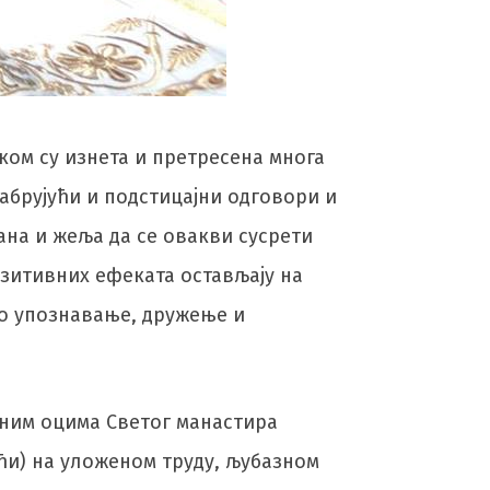
иком су изнета и претресена многа
абрујући и подстицајни одговори и
ана и жеља да се овакви сусрети
озитивних ефеката остављају на
но упознавање, дружење и
сним оцима Светог манастира
аћи) на уложеном труду, љубазном