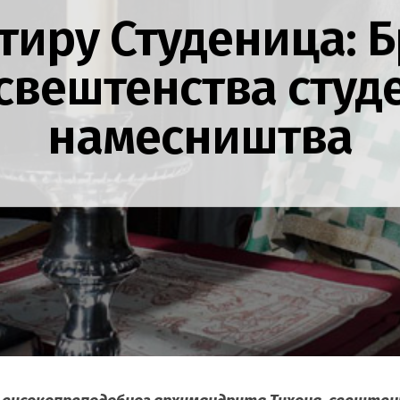
тиру Студеница: Б
 свештенства студ
намесништва