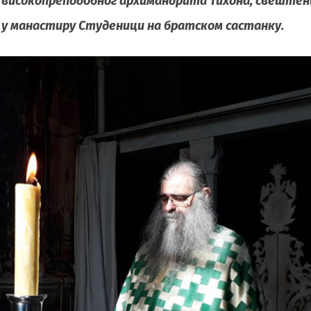
г високопреподобног архимандрита Тихона, свеште
18. у манастиру Студеници на братском састанку.