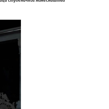
ници студеничког намесништва