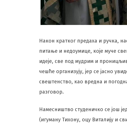
Након кратког предаха и ручка, на
питање и недоумице, које муче све
идеје, све под мудрим и проницљи
чешће организују, јер се јасно ув
свештенство, као вредна и погодн
разговор.
Намесништво студеничко се још је
(игуману Тихону, оцу Виталију и с