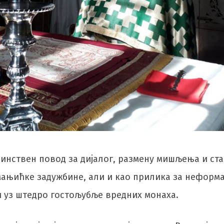
единствен повод за дијалог, размену мишљења и ст
ањићке задужбине, али и као прилика за неформ
 уз штедро гостољубље вредних монаха.