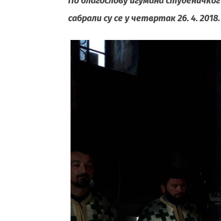
По благослову игумана студеничко
сабрали су се у четвртак 26. 4. 20