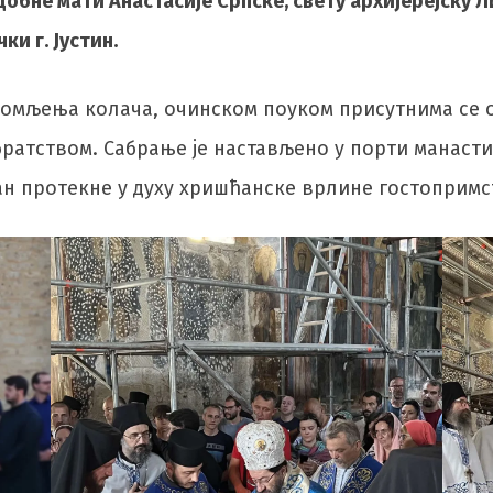
одобне мати Анастасије Српске, свету архијерејску 
и г. Јустин.
омљења колача, очинском поуком присутнима се об
братством. Сабрање је настављено у порти манасти
ан протекне у духу хришћанске врлине гостопримс