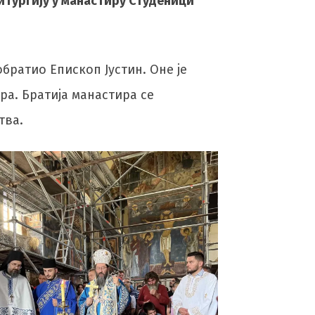
Литургију у манастиру Студеници
ратио Епископ Јустин. Оне је
ра. Братија манастира се
тва.