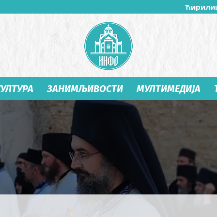
Ћирили
КУЛТУРА
ЗАНИМЉИВОСТИ
МУЛТИМЕДИЈА
Студеница
Инфо