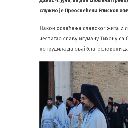
Данас 4. јула, на дан спомена Преп
служио је Преосвећени Епископ жичк
Након освећења славског жита и л
честитао славу игуману Тихону са 
потрудила да овај благословени д