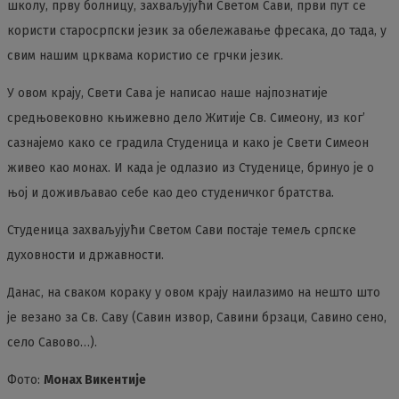
школу, прву болницу, захваљујући Светом Сави, први пут се
користи старосрпски језик за обележавање фресака, до тада, у
свим нашим црквама користио се грчки језик.
У овом крају, Свети Сава је написао наше најпознатије
средњовековно књижевно дело Житије Св. Симеону, из ког’
сазнајемо како се градила Студеница и како је Свети Симеон
живео као монах. И када је одлазио из Студенице, бринуо је о
њој и доживљавао себе као део студеничког братства.
Студеница захваљујући Светом Сави постаје темељ српске
духовности и државности.
Данас, на сваком кораку у овом крају наилазимо на нешто што
је везано за Св. Саву (Савин извор, Савини брзаци, Савино сено,
село Савово…).
Фото:
Монах Викентије