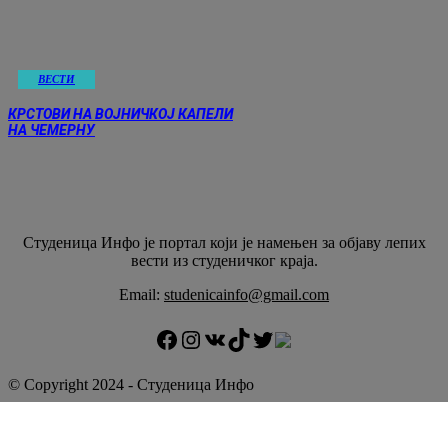
ВЕСТИ
КРСТОВИ НА ВОЈНИЧКОЈ КАПЕЛИ
НА ЧЕМЕРНУ
Студеница Инфо је портал који је намењен за објaву лепих
вести из студеничког краја.
Email:
studenicainfo@gmail.com
Facebook
Instagram
VK
TikTok
Twitter
Twitter
© Copyright 2024 - Студеница Инфо