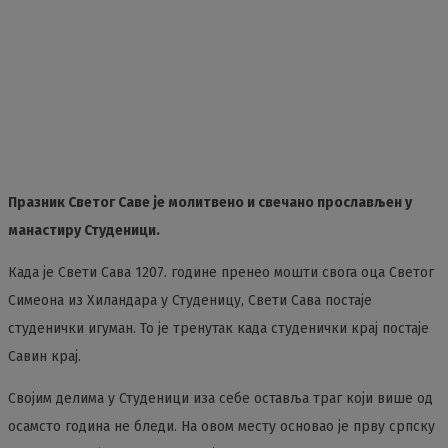
Празник Светог Саве је молитвено и свечано прослављен у
манастиру Студеници.
Када је Свети Сава 1207. године пренео мошти свога оца Светог
Симеона из Хиландара у Студеницу, Свети Сава постаје
студенички игуман. То је тренутак када студенички крај постаје
Савин крај.
Својим делима у Студеници иза себе оставља траг који више од
осамсто година не бледи. На овом месту основао је прву српску