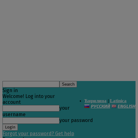
Sign in
Welcome! Log into your
Ћирилица
|
Latinica
account
РУССКИЙ
ENGLISH
your
username
your password
Forgot your password? Get help