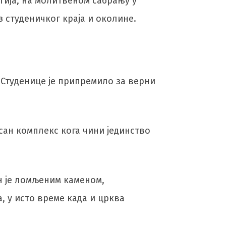
гија, на молитвеном сабрању у
 студеничког краја и околине.
 Студенице је припремило за верни
сан комплекс кога чини јединство
н је ломљеним каменом,
, у исто време када и црква