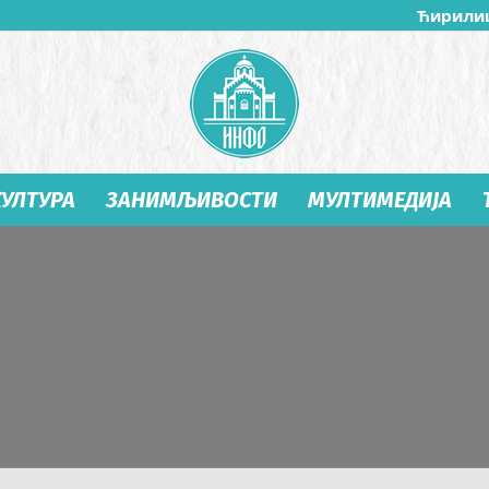
Ћирили
КУЛТУРА
ЗАНИМЉИВОСТИ
МУЛТИМЕДИЈА
Студеница
Инфо