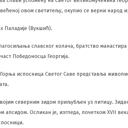
ква слави успомену на Светог великомученика Геор
већеној овом светитељу, окупио се верни народ из
ах Паладије (Вукшић).
благосиљања славског колача, братство манастира
част Победоносца Георгија.
 Горња испосница Светог Саве представља живопи
ата.
 својим северним зидом приљубљен уз литицу. Зида
 апсидом. Осликан је, изгледа, почетком XVII века
спосници.