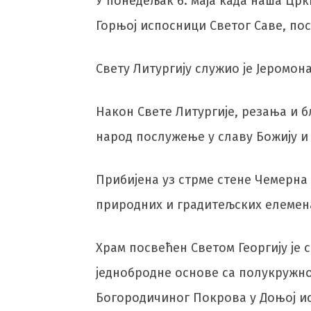
У понедељак 6. маја када наша Цр
Горњој испосници Светог Саве, пос
Свету Литургију служио је Јеромон
Након Свете Литургије, резања и 
народ послужење у славу Божију и 
Прибијена уз стрме стене Чемерна
природних и градитељских елемен
Храм посвећен Светом Георгију је
једнобродне основе са полукружном
Богородичиног Покрова у Доњој и