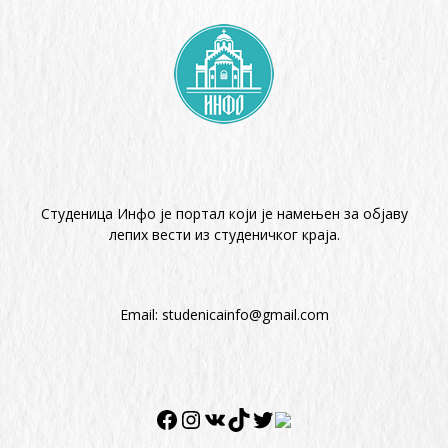
Студеница Инфо је портал који је намењен за објaву
лепих вести из студеничког краја.
Email:
studenicainfo@gmail.com
Facebook
Instagram
VK
TikTok
Twitter
Twitter