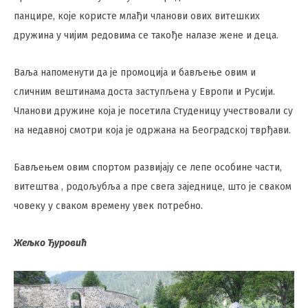
панцире, које користе млађи чланови ових витешких
дружина у чијим редовима се такође налазе жене и деца.
Ваља напоменути да је промоција и бављење овим и
сличним вештинама доста заступљена у Европи и Русији.
Чланови дружине која је посетила Студеницу учествовали су
на недавној смотри која је одржана на Београдској тврђави.
Бављењем овим спортом развијају се лепе особине части,
витештва , родољубља а пре свега заједнице, што је сваком
човеку у сваком времену увек потребно.
Жељко Ђуровић