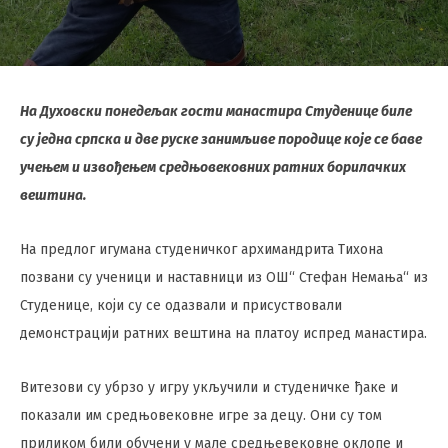
На Духовски понедељак гости манастира Студенице биле
су једна српска и две руске занимљиве породице које се баве
учењем и извођењем средњовековних ратних борилачких
вештина.
На предлог игумана студеничког архимандрита Тихона
позвани су ученици и наставници из ОШ“ Стефан Немања“ из
Студенице, који су се одазвали и присуствовали
демонстрацији ратних вештина на платоу испред манастира.
Витезови су убрзо у игру укључили и студеничке ђаке и
показали им средњовековне игре за децу. Они су том
приликом били обучени у мале средњевековне оклопе и