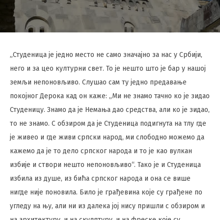
„Студеница је једно место не само значајно за нас у Србији,
него и за цео културни свет. То је нешто што је бар у нашој
земљи непоновљиво. Слушао сам ту једно предавање
покојног Дерока кад он каже: „Ми не знамо тачно ко је зидао
Студеницу. Знамо да је Немања дао средства, али ко је зидао,
то не знамо. С обзиром да је Студеница подигнута на тлу где
је живео и где живи српски народ, ми слободно можемо да
кажемо да је то дело српског народа и то је као вулкан
избије и створи нешто непоновљиво“. Тако је и Студеница
избила из душе, из бића српског народа и она се више
нигде није поновила. Било је грађевина које су грађене по
угледу на њу, али ни из далека јој нису пришли с обзиром и
на архитектуру, и на скулптуру, и на фреске које су