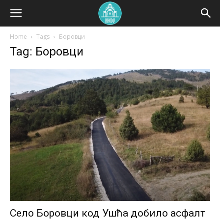
Home
Tags
Боровци
Tag: Боровци
Село Боровци код Ушћа добило асфалт