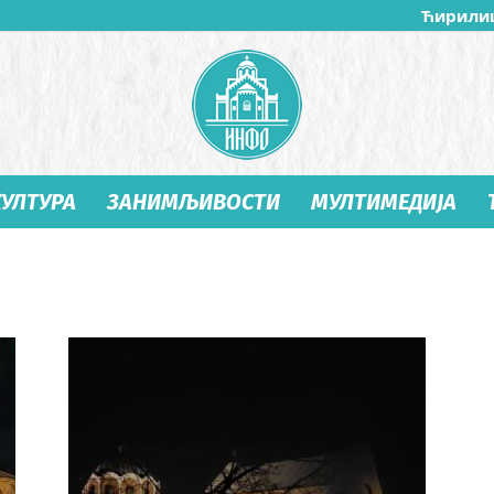
Ћирили
КУЛТУРА
ЗАНИМЉИВОСТИ
МУЛТИМЕДИЈА
Студеница
Инфо