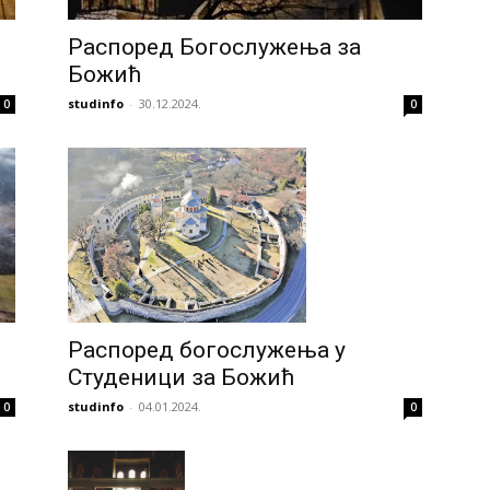
Распоред Богослужења за
Божић
studinfo
-
30.12.2024.
0
0
Распоред богослужења у
Студеници за Божић
studinfo
-
04.01.2024.
0
0