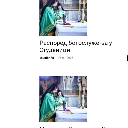
Распоред богослужења у
Студеници
studinfo
-
03.01.2023.