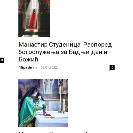
Манастир Студеница: Распоред
богослужења за Бадњи дан и
Божић
0
filipadmin
-
02.01.2022.
0