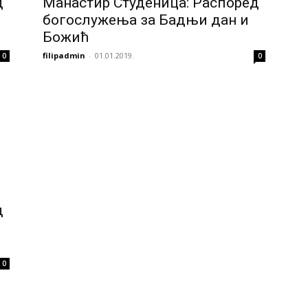
д
Манастир Студеница: Распоред
богослужења за Бадњи дан и
Божић
filipadmin
-
01.01.2019.
0
0
д
0