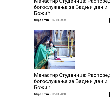
Манастир Студеница: Распоре
богослужења за Бадњи дан и
Божић
filipadmin
-
02.01.2020.
Манастир Студеница: Распоре
богослужења за Бадњи дан и
Божић
filipadmin
-
05.01.2018.