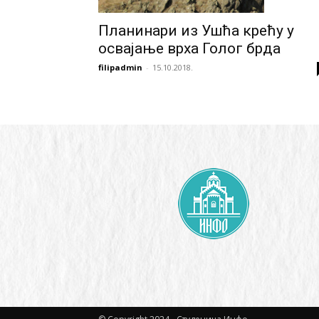
Планинари из Ушћа крећу у
освајањe врха Голог брда
filipadmin
-
15.10.2018.