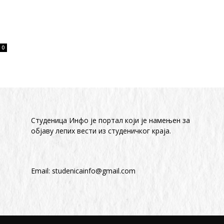
0
Студеница Инфо је портал који је намењен за
објaву лепих вести из студеничког краја.
Email:
studenicainfo@gmail.com