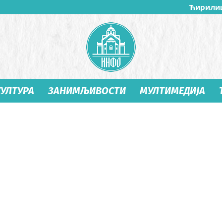
Ћирили
КУЛТУРА
ЗАНИМЉИВОСТИ
МУЛТИМЕДИЈА
Студеница
Инфо