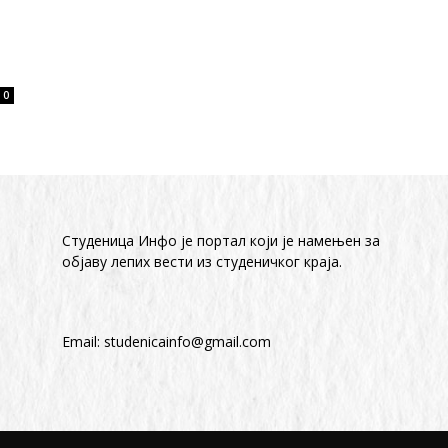
0
Студеница Инфо је портал који је намењен за
објaву лепих вести из студеничког краја.
Email:
studenicainfo@gmail.com