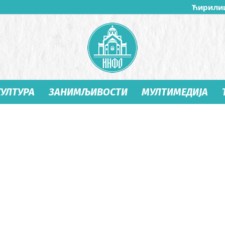
Ћирили
КУЛТУРА
ЗАНИМЉИВОСТИ
МУЛТИМЕДИЈА
Студеница
Инфо