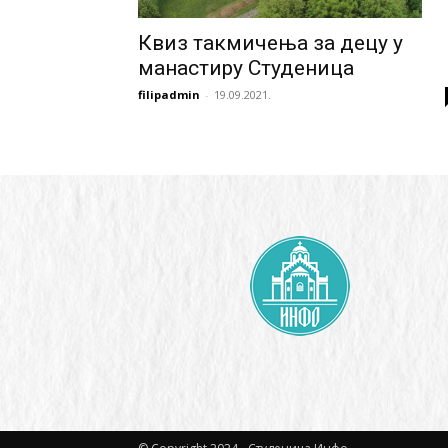
Квиз такмичења за децу у
манастиру Студеница
filipadmin
-
19.09.2021.