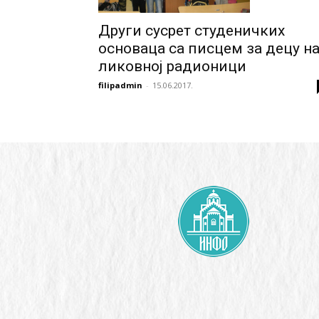
Други сусрет студеничких
основаца са писцем за децу н
ликовној радионици
filipadmin
-
15.06.2017.