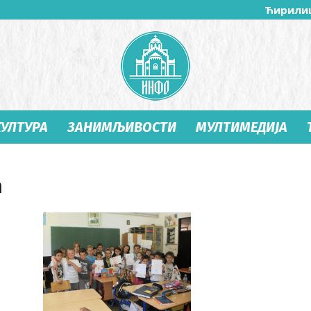
Ћирили
КУЛТУРА
ЗАНИМЉИВОСТИ
МУЛТИМЕДИЈА
Студеница
ћ
Инфо