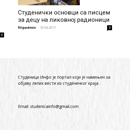
Студенички основци са писцем
а
за децу на ликовној радионици
filipadmin
-
10.06.2017.
0
0
Студеница Инфо је портал који је намењен за
објaву лепих вести из студеничког краја.
Email:
studenicainfo@gmail.com