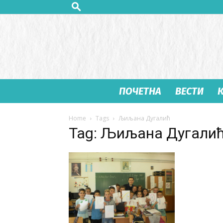
ПОЧЕТНА
ВЕСТИ
Home
Tags
Љиљана Дугалић
Tag: Љиљана Дугали