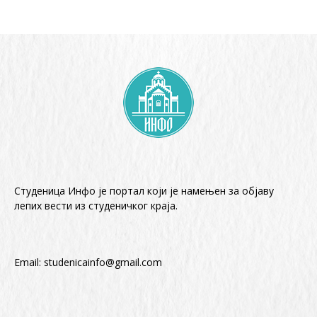
Студеница Инфо је портал који је намењен за објaву
лепих вести из студеничког краја.
Email:
studenicainfo@gmail.com