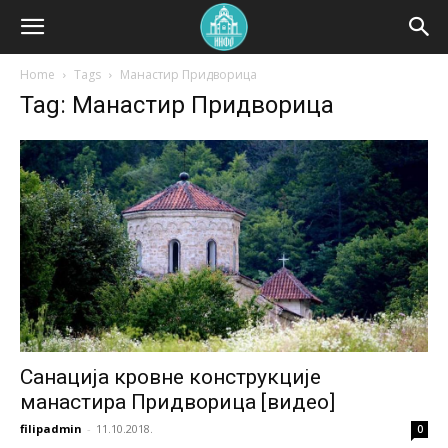
Home
Tags
Манастир Придворица
Tag: Манастир Придворица
Санација кровне конструкције
манастира Придворица [видео]
filipadmin
-
11.10.2018.
0