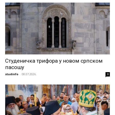
Студеничка трифора у новом српском
пасошу
studinfo
-
08.07.2026.
0