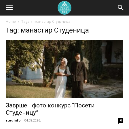
Home
Tags
манастир Студеница
Tag: манастир Студеница
Завршен фото конкурс “Посети
Студеницу”
studinfo
-
04.08.2026.
0