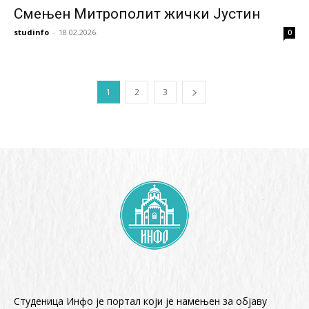
Смењен Митрополит жички Јустин
studinfo
-
18.02.2026.
0
1
2
3
Студеница Инфо је портал који је намењен за објaву