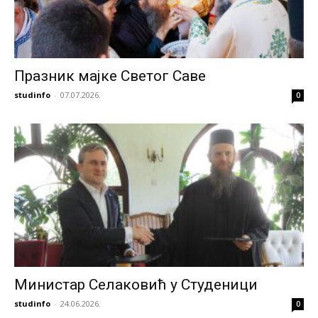
Празник мајке Светог Саве
studinfo
-
07.07.2026.
0
Министар Селаковић у Студеници
studinfo
-
24.06.2026.
0