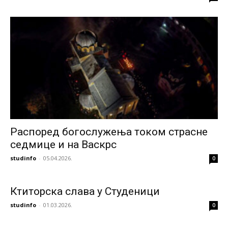
Распоред богослужења током страсне
седмице и на Васкрс
studinfo
-
05.04.2026.
0
Ктиторска слава у Студеници
studinfo
-
01.03.2026.
0