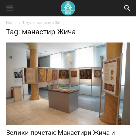
Home
Tags
манастир Жича
Tag: манастир Жича
Велики почетак: Манастири Жича и