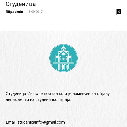
Студеница
filipadmin
-
13.09.2017.
0
Студеница Инфо је портал који је намењен за објaву
лепих вести из студеничког краја.
Email:
studenicainfo@gmail.com