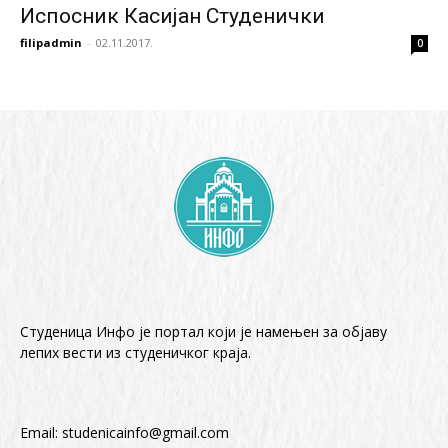
Испосник Касијан Студенички
filipadmin
-
02.11.2017.
0
Студеница Инфо је портал који је намењен за објaву
лепих вести из студеничког краја.
Email:
studenicainfo@gmail.com