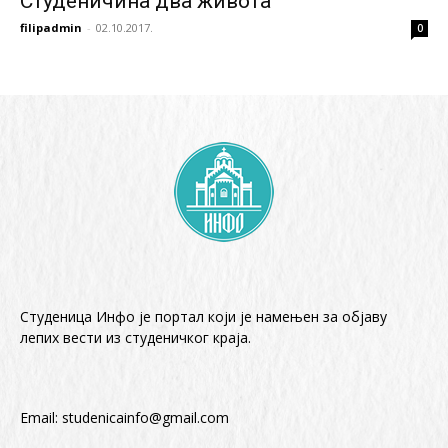
Студеничина два живота
filipadmin
-
02.10.2017.
0
Студеница Инфо је портал који је намењен за објaву
лепих вести из студеничког краја.
Email:
studenicainfo@gmail.com