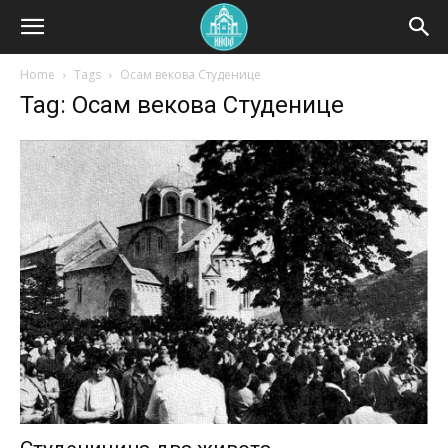
Home
Tags
Осам векова Студенице
Tag: Осам векова Студенице