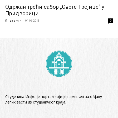
Одржан трећи сабор „Свете Тројице“ у
Придворици
filipadmin
-
01.06.2018.
0
Студеница Инфо је портал који је намењен за објaву
лепих вести из студеничког краја.