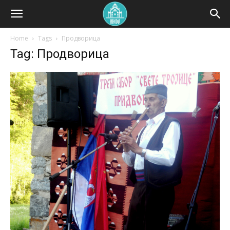
Home
Tags
Продворица
Tag: Продворица