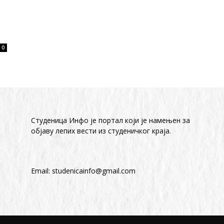
0
Студеница Инфо је портал који је намењен за
објaву лепих вести из студеничког краја.
Email:
studenicainfo@gmail.com