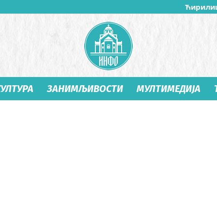
Ћирили
КУЛТУРА
ЗАНИМЉИВОСТИ
МУЛТИМЕДИЈА
Студеница
Инфо