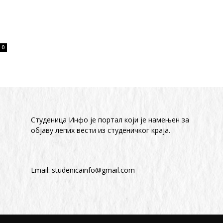
0
Студеница Инфо је портал који је намењен за
објaву лепих вести из студеничког краја.
Email:
studenicainfo@gmail.com