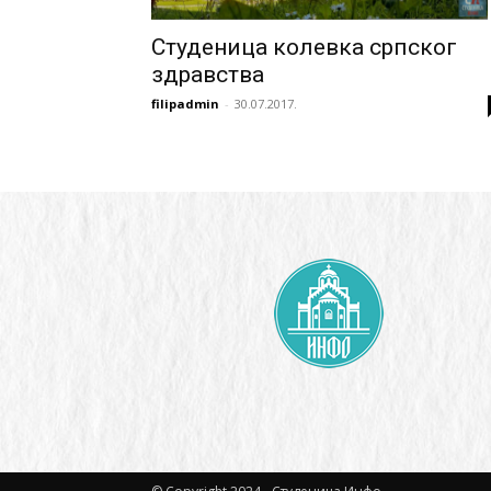
Студеница колевка српског
здравства
filipadmin
-
30.07.2017.