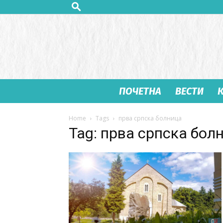
ПОЧЕТНА
ВЕСТИ
Home
Tags
прва српска болница
Tag: прва српска бол