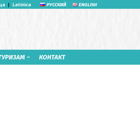
ца
|
Latinica
РУССКИЙ
ENGLISH
ТУРИЗАМ
КОНТАКТ