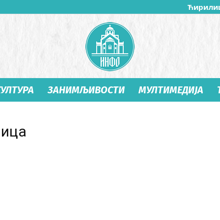
Ћирили
КУЛТУРА
ЗАНИМЉИВОСТИ
МУЛТИМЕДИЈА
Студеница
ница
Инфо