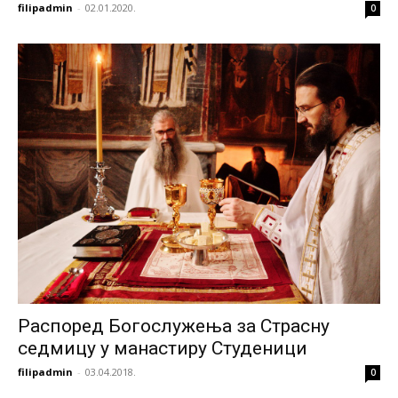
filipadmin
-
02.01.2020.
0
Распоред Богослужења за Страсну
седмицу у манастиру Студеници
filipadmin
-
03.04.2018.
0