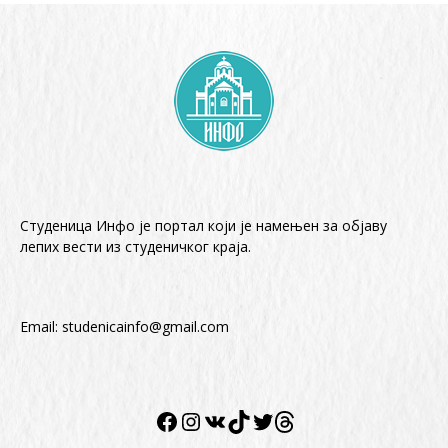
Студеница Инфо је портал који је намењен за објaву
лепих вести из студеничког краја.
Email:
studenicainfo@gmail.com
Facebook
Instagram
VK
TikTok
Twitter
Twitter