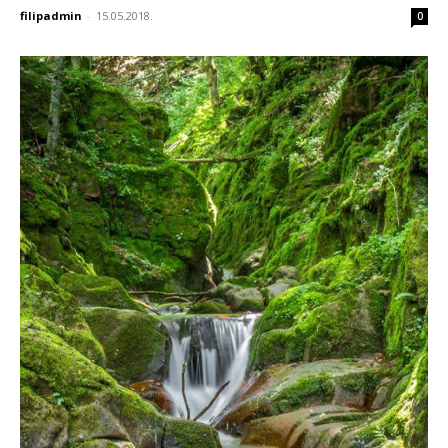
filipadmin
-
15.05.2018.
0