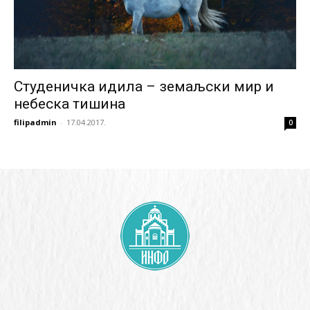
Студеничка идила – земаљски мир и
небеска тишина
filipadmin
-
17.04.2017.
0