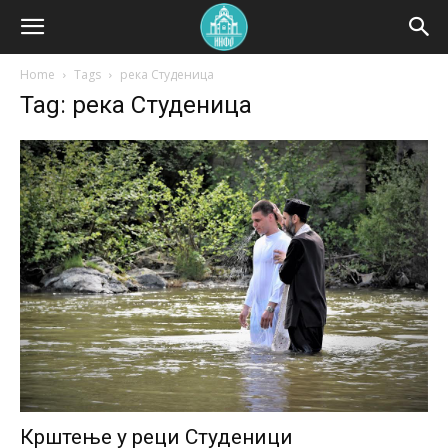
Home
Tags
река Студеница
Tag: река Студеница
Крштење у реци Студеници