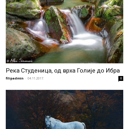
Река Студеница, од врха Голије до Ибра
filipadmin
-
04.11.2017.
0