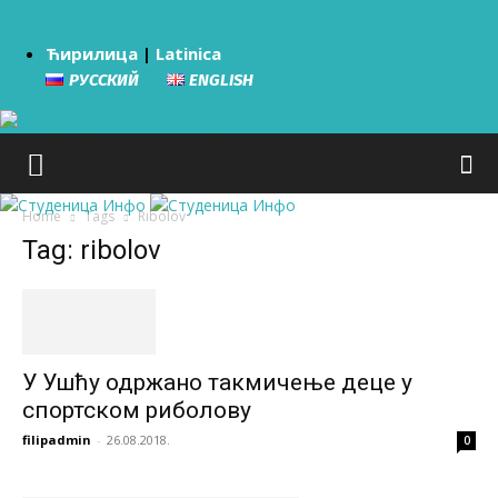
Ћирилица
|
Latinica
РУССКИЙ
ENGLISH
Студеница Инфо
Home
Tags
Ribolov
Tag: ribolov
У Ушћу одржано такмичење деце у
спортском риболову
filipadmin
-
26.08.2018.
0