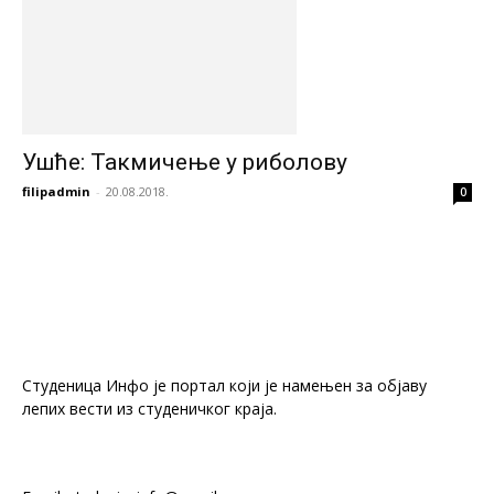
Ушће: Такмичење у риболову
filipadmin
-
20.08.2018.
0
Студеница Инфо је портал који је намењен за објaву
лепих вести из студеничког краја.