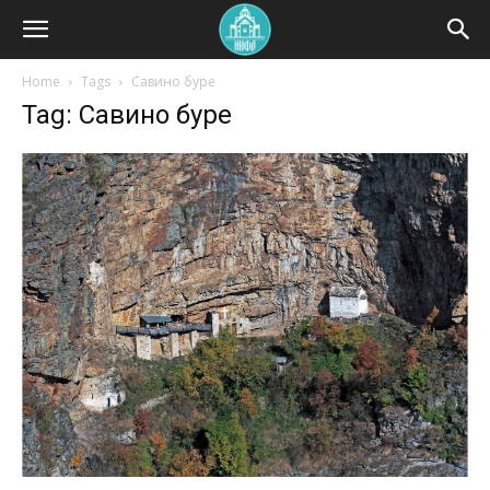
Home
Tags
Савино буре
Tag: Савино буре