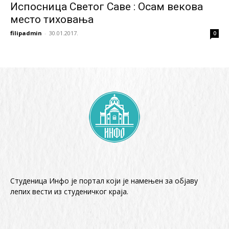
Испосница Светог Саве : Осам векова
место тиховања
filipadmin
-
30.01.2017.
0
Студеница Инфо је портал који је намењен за објaву
лепих вести из студеничког краја.