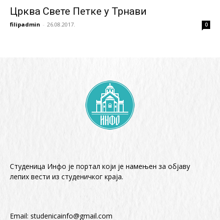
Црква Свете Петке у Трнави
filipadmin
-
26.08.2017.
0
Студеница Инфо је портал који је намењен за објaву
лепих вести из студеничког краја.
Email:
studenicainfo@gmail.com