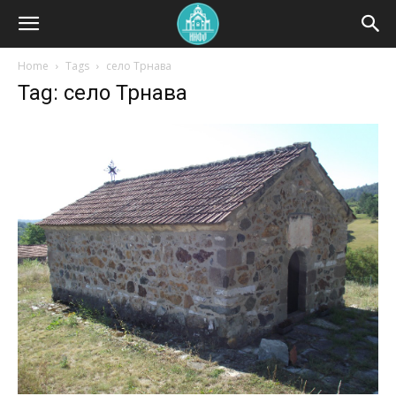
Home
Tags
село Трнава
Tag: село Трнава